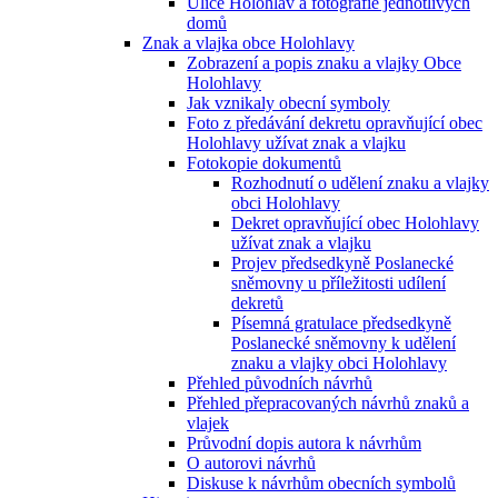
Ulice Holohlav a fotografie jednotlivých
domů
Znak a vlajka obce Holohlavy
Zobrazení a popis znaku a vlajky Obce
Holohlavy
Jak vznikaly obecní symboly
Foto z předávání dekretu opravňující obec
Holohlavy užívat znak a vlajku
Fotokopie dokumentů
Rozhodnutí o udělení znaku a vlajky
obci Holohlavy
Dekret opravňující obec Holohlavy
užívat znak a vlajku
Projev předsedkyně Poslanecké
sněmovny u příležitosti udílení
dekretů
Písemná gratulace předsedkyně
Poslanecké sněmovny k udělení
znaku a vlajky obci Holohlavy
Přehled původních návrhů
Přehled přepracovaných návrhů znaků a
vlajek
Průvodní dopis autora k návrhům
O autorovi návrhů
Diskuse k návrhům obecních symbolů