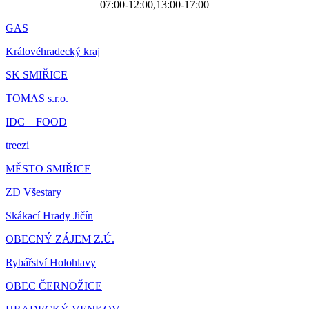
07:00-12:00,13:00-17:00
GAS
Královéhradecký kraj
SK SMIŘICE
TOMAS s.r.o.
IDC – FOOD
treezi
MĚSTO SMIŘICE
ZD Všestary
Skákací Hrady Jičín
OBECNÝ ZÁJEM Z.Ú.
Rybářství Holohlavy
OBEC ČERNOŽICE