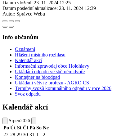
Datum vložení:
23. 11. 2024 12:25
Datum poslední aktualizace:
23. 11. 2024 12:39
Autor:
Správce Webu
Info občanům
Oznámení
Hlášení místního rozhlasu
Kalendář akcí
Informační zpravodaj obce Holohlavy
Ukládání odpadu ve sběrném dvoře
Kontejner na bioodpad
Ukládání větví z prořezu - AGRO CS
Termíny svozů komunálního odpadu v roce 2026
Svoz odpadu
Kalendář akcí
Srpen
2026
Po
Út
St
Čt
Pá
So
Ne
27
28
29
30
31
1
2