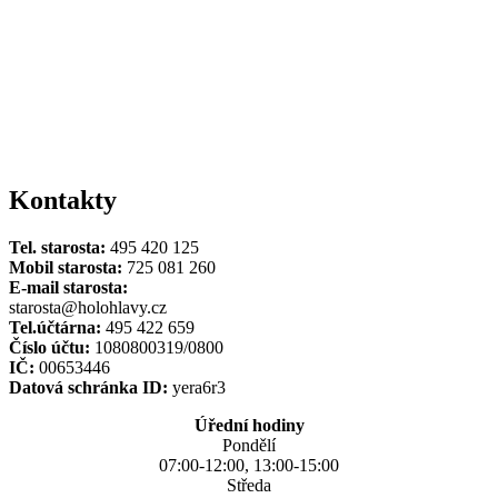
Kontakty
Tel. starosta:
495 420 125
Mobil starosta:
725 081 260
E-mail starosta:
starosta@holohlavy.cz
Tel.účtárna:
495 422 659
Číslo účtu:
1080800319/0800
IČ:
00653446
Datová schránka ID:
yera6r3
Úřední hodiny
Pondělí
07:00-12:00, 13:00-15:00
Středa