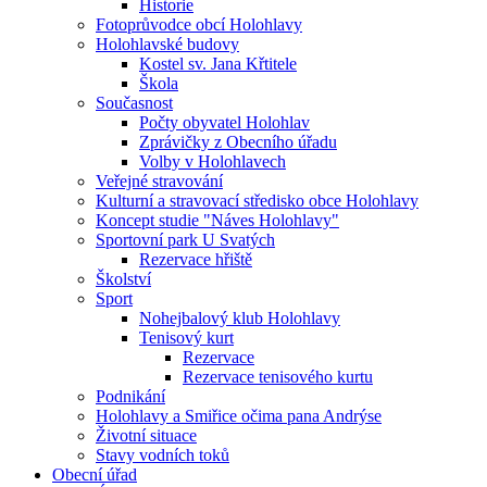
Historie
Fotoprůvodce obcí Holohlavy
Holohlavské budovy
Kostel sv. Jana Křtitele
Škola
Současnost
Počty obyvatel Holohlav
Zprávičky z Obecního úřadu
Volby v Holohlavech
Veřejné stravování
Kulturní a stravovací středisko obce Holohlavy
Koncept studie "Náves Holohlavy"
Sportovní park U Svatých
Rezervace hřiště
Školství
Sport
Nohejbalový klub Holohlavy
Tenisový kurt
Rezervace
Rezervace tenisového kurtu
Podnikání
Holohlavy a Smiřice očima pana Andrýse
Životní situace
Stavy vodních toků
Obecní úřad