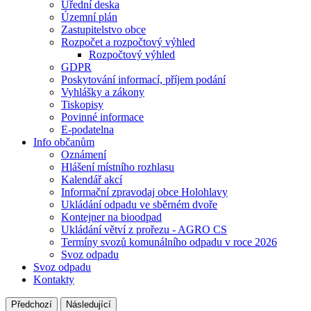
Úřední deska
Územní plán
Zastupitelstvo obce
Rozpočet a rozpočtový výhled
Rozpočtový výhled
GDPR
Poskytování informací, příjem podání
Vyhlášky a zákony
Tiskopisy
Povinné informace
E-podatelna
Info občanům
Oznámení
Hlášení místního rozhlasu
Kalendář akcí
Informační zpravodaj obce Holohlavy
Ukládání odpadu ve sběrném dvoře
Kontejner na bioodpad
Ukládání větví z prořezu - AGRO CS
Termíny svozů komunálního odpadu v roce 2026
Svoz odpadu
Svoz odpadu
Kontakty
Předchozí
Následující