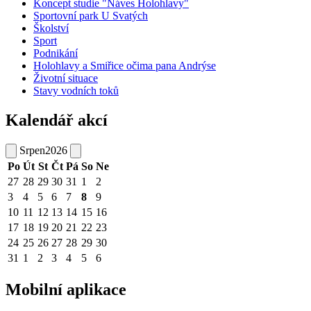
Koncept studie "Náves Holohlavy"
Sportovní park U Svatých
Školství
Sport
Podnikání
Holohlavy a Smiřice očima pana Andrýse
Životní situace
Stavy vodních toků
Kalendář akcí
Srpen
2026
Po
Út
St
Čt
Pá
So
Ne
27
28
29
30
31
1
2
3
4
5
6
7
8
9
10
11
12
13
14
15
16
17
18
19
20
21
22
23
24
25
26
27
28
29
30
31
1
2
3
4
5
6
Mobilní aplikace