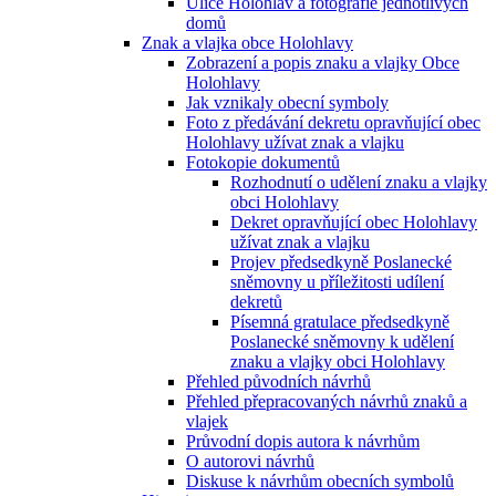
Ulice Holohlav a fotografie jednotlivých
domů
Znak a vlajka obce Holohlavy
Zobrazení a popis znaku a vlajky Obce
Holohlavy
Jak vznikaly obecní symboly
Foto z předávání dekretu opravňující obec
Holohlavy užívat znak a vlajku
Fotokopie dokumentů
Rozhodnutí o udělení znaku a vlajky
obci Holohlavy
Dekret opravňující obec Holohlavy
užívat znak a vlajku
Projev předsedkyně Poslanecké
sněmovny u příležitosti udílení
dekretů
Písemná gratulace předsedkyně
Poslanecké sněmovny k udělení
znaku a vlajky obci Holohlavy
Přehled původních návrhů
Přehled přepracovaných návrhů znaků a
vlajek
Průvodní dopis autora k návrhům
O autorovi návrhů
Diskuse k návrhům obecních symbolů