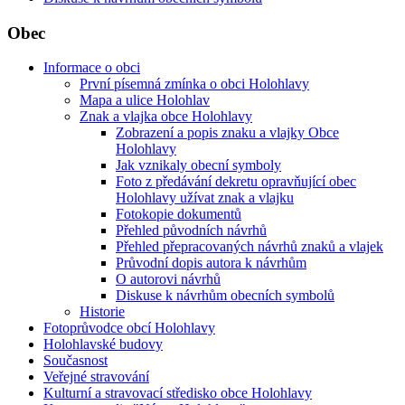
Obec
Informace o obci
První písemná zmínka o obci Holohlavy
Mapa a ulice Holohlav
Znak a vlajka obce Holohlavy
Zobrazení a popis znaku a vlajky Obce
Holohlavy
Jak vznikaly obecní symboly
Foto z předávání dekretu opravňující obec
Holohlavy užívat znak a vlajku
Fotokopie dokumentů
Přehled původních návrhů
Přehled přepracovaných návrhů znaků a vlajek
Průvodní dopis autora k návrhům
O autorovi návrhů
Diskuse k návrhům obecních symbolů
Historie
Fotoprůvodce obcí Holohlavy
Holohlavské budovy
Současnost
Veřejné stravování
Kulturní a stravovací středisko obce Holohlavy