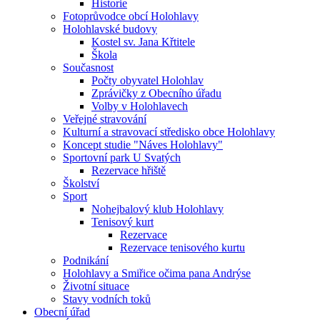
Historie
Fotoprůvodce obcí Holohlavy
Holohlavské budovy
Kostel sv. Jana Křtitele
Škola
Současnost
Počty obyvatel Holohlav
Zprávičky z Obecního úřadu
Volby v Holohlavech
Veřejné stravování
Kulturní a stravovací středisko obce Holohlavy
Koncept studie "Náves Holohlavy"
Sportovní park U Svatých
Rezervace hřiště
Školství
Sport
Nohejbalový klub Holohlavy
Tenisový kurt
Rezervace
Rezervace tenisového kurtu
Podnikání
Holohlavy a Smiřice očima pana Andrýse
Životní situace
Stavy vodních toků
Obecní úřad