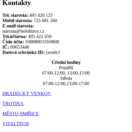
Kontakty
Tel. starosta:
495 420 125
Mobil starosta:
725 081 260
E-mail starosta:
starosta@holohlavy.cz
Tel.účtárna:
495 422 659
Číslo účtu:
1080800319/0800
IČ:
00653446
Datová schránka ID:
yera6r3
Úřední hodiny
Pondělí
07:00-12:00, 13:00-15:00
Středa
07:00-12:00,13:00-17:00
HRADECKÝ VENKOV
TROTINA
MĚSTO SMIŘICE
VITALTECH