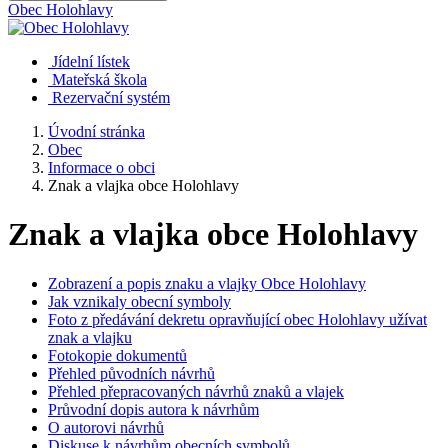
Obec
Holohlavy
Jídelní lístek
Mateřská škola
Rezervační systém
Úvodní stránka
Obec
Informace o obci
Znak a vlajka obce Holohlavy
Znak a vlajka obce Holohlavy
Zobrazení a popis znaku a vlajky Obce Holohlavy
Jak vznikaly obecní symboly
Foto z předávání dekretu opravňující obec Holohlavy užívat
znak a vlajku
Fotokopie dokumentů
Přehled původních návrhů
Přehled přepracovaných návrhů znaků a vlajek
Průvodní dopis autora k návrhům
O autorovi návrhů
Diskuse k návrhům obecních symbolů