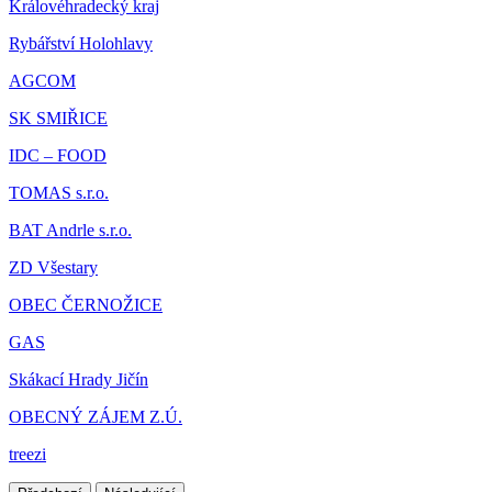
Královéhradecký kraj
Rybářství Holohlavy
AGCOM
SK SMIŘICE
IDC – FOOD
TOMAS s.r.o.
BAT Andrle s.r.o.
ZD Všestary
OBEC ČERNOŽICE
GAS
Skákací Hrady Jičín
OBECNÝ ZÁJEM Z.Ú.
treezi