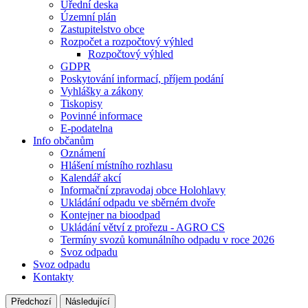
Úřední deska
Územní plán
Zastupitelstvo obce
Rozpočet a rozpočtový výhled
Rozpočtový výhled
GDPR
Poskytování informací, příjem podání
Vyhlášky a zákony
Tiskopisy
Povinné informace
E-podatelna
Info občanům
Oznámení
Hlášení místního rozhlasu
Kalendář akcí
Informační zpravodaj obce Holohlavy
Ukládání odpadu ve sběrném dvoře
Kontejner na bioodpad
Ukládání větví z prořezu - AGRO CS
Termíny svozů komunálního odpadu v roce 2026
Svoz odpadu
Svoz odpadu
Kontakty
Předchozí
Následující