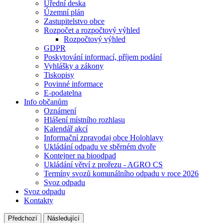
Úřední deska
Územní plán
Zastupitelstvo obce
Rozpočet a rozpočtový výhled
Rozpočtový výhled
GDPR
Poskytování informací, příjem podání
Vyhlášky a zákony
Tiskopisy
Povinné informace
E-podatelna
Info občanům
Oznámení
Hlášení místního rozhlasu
Kalendář akcí
Informační zpravodaj obce Holohlavy
Ukládání odpadu ve sběrném dvoře
Kontejner na bioodpad
Ukládání větví z prořezu - AGRO CS
Termíny svozů komunálního odpadu v roce 2026
Svoz odpadu
Svoz odpadu
Kontakty
Předchozí
Následující