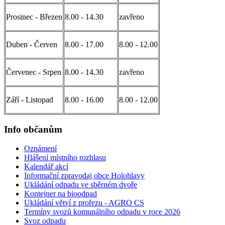
Prosinec - Březen
8.00 - 14.30
zavřeno
Duben - Červen
8.00 - 17.00
8.00 - 12.00
Červenec - Srpen
8.00 - 14.30
zavřeno
Září - Listopad
8.00 - 16.00
8.00 - 12.00
Info občanům
Oznámení
Hlášení místního rozhlasu
Kalendář akcí
Informační zpravodaj obce Holohlavy
Ukládání odpadu ve sběrném dvoře
Kontejner na bioodpad
Ukládání větví z prořezu - AGRO CS
Termíny svozů komunálního odpadu v roce 2026
Svoz odpadu