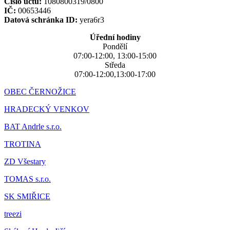
Číslo účtu:
1080800319/0800
IČ:
00653446
Datová schránka ID:
yera6r3
Úřední hodiny
Pondělí
07:00-12:00, 13:00-15:00
Středa
07:00-12:00,13:00-17:00
OBEC ČERNOŽICE
HRADECKÝ VENKOV
BAT Andrle s.r.o.
TROTINA
ZD Všestary
TOMAS s.r.o.
SK SMIŘICE
treezi