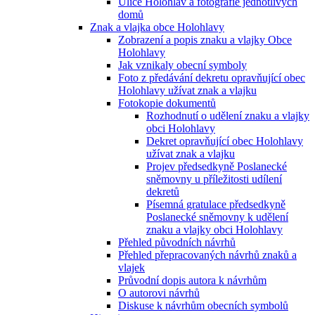
Ulice Holohlav a fotografie jednotlivých
domů
Znak a vlajka obce Holohlavy
Zobrazení a popis znaku a vlajky Obce
Holohlavy
Jak vznikaly obecní symboly
Foto z předávání dekretu opravňující obec
Holohlavy užívat znak a vlajku
Fotokopie dokumentů
Rozhodnutí o udělení znaku a vlajky
obci Holohlavy
Dekret opravňující obec Holohlavy
užívat znak a vlajku
Projev předsedkyně Poslanecké
sněmovny u příležitosti udílení
dekretů
Písemná gratulace předsedkyně
Poslanecké sněmovny k udělení
znaku a vlajky obci Holohlavy
Přehled původních návrhů
Přehled přepracovaných návrhů znaků a
vlajek
Průvodní dopis autora k návrhům
O autorovi návrhů
Diskuse k návrhům obecních symbolů