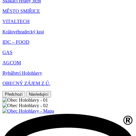
Skákací Hrady Jičín
MĚSTO SMIŘICE
VITALTECH
Královéhradecký kraj
IDC – FOOD
GAS
AGCOM
Rybářství Holohlavy
OBECNÝ ZÁJEM Z.Ú.
Předchozí
Následující