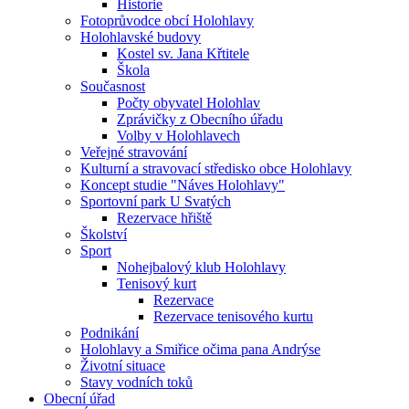
Historie
Fotoprůvodce obcí Holohlavy
Holohlavské budovy
Kostel sv. Jana Křtitele
Škola
Současnost
Počty obyvatel Holohlav
Zprávičky z Obecního úřadu
Volby v Holohlavech
Veřejné stravování
Kulturní a stravovací středisko obce Holohlavy
Koncept studie "Náves Holohlavy"
Sportovní park U Svatých
Rezervace hřiště
Školství
Sport
Nohejbalový klub Holohlavy
Tenisový kurt
Rezervace
Rezervace tenisového kurtu
Podnikání
Holohlavy a Smiřice očima pana Andrýse
Životní situace
Stavy vodních toků
Obecní úřad