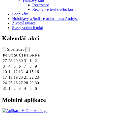
Tenisový kurt
Rezervace
Rezervace tenisového kurtu
Podnikání
Holohlavy a Smiřice očima pana Andrýse
Životní situace
Stavy vodních toků
Kalendář akcí
Srpen
2026
Po
Út
St
Čt
Pá
So
Ne
27
28
29
30
31
1
2
3
4
5
6
7
8
9
10
11
12
13
14
15
16
17
18
19
20
21
22
23
24
25
26
27
28
29
30
31
1
2
3
4
5
6
Mobilní aplikace