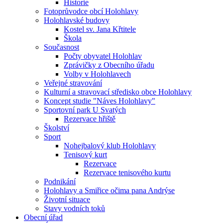
Historie
Fotoprůvodce obcí Holohlavy
Holohlavské budovy
Kostel sv. Jana Křtitele
Škola
Současnost
Počty obyvatel Holohlav
Zprávičky z Obecního úřadu
Volby v Holohlavech
Veřejné stravování
Kulturní a stravovací středisko obce Holohlavy
Koncept studie "Náves Holohlavy"
Sportovní park U Svatých
Rezervace hřiště
Školství
Sport
Nohejbalový klub Holohlavy
Tenisový kurt
Rezervace
Rezervace tenisového kurtu
Podnikání
Holohlavy a Smiřice očima pana Andrýse
Životní situace
Stavy vodních toků
Obecní úřad