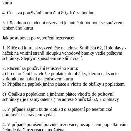
kurtu
4. Cena za používání kurtu činí 80,- Kč za hodinu
5. Případnou celodenní rezervaci je nutné dohodnout se správcem
tenisového kurtu
Jak postupovat po vytvoření rezervace:
1. Klíče od kurtu si vyzvedněte na adrese Smiřická 62, Holohlavy -
háček na vnitřní straně sloupku vchodové branky vedle poštovní
schránky. Stejným způsobem se klíč i vrací.
2. Placení za používání tenisového kurtu:
a) Po ukončení hry vložte poplatek do obálky, kterou naleznete
v domku na nářadí na tenisovém kurtu
b) Připište na papírek jméno plátce a vložte do obálky s poplatkem
c) Obálku s poplatkem a jménem plátce vhoďte do poštovní
schránky ( je uzamykatelná ) na adrese Smiřická 62, Holohlavy
3. V případě zájmu bude doklad o zaplacení po telefonické
domluvě se správcem vydán
4. V případě porušení pravidel rezervace, nezaplacení poplatku vám
ńebude další rezervace umožněna