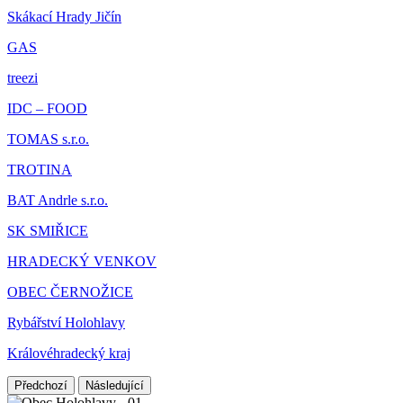
Skákací Hrady Jičín
GAS
treezi
IDC – FOOD
TOMAS s.r.o.
TROTINA
BAT Andrle s.r.o.
SK SMIŘICE
HRADECKÝ VENKOV
OBEC ČERNOŽICE
Rybářství Holohlavy
Královéhradecký kraj
Předchozí
Následující