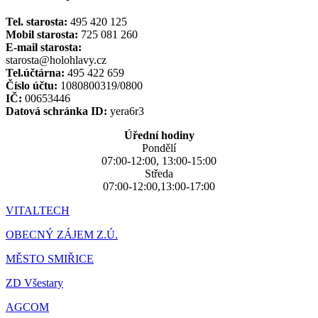
Tel. starosta:
495 420 125
Mobil starosta:
725 081 260
E-mail starosta:
starosta@holohlavy.cz
Tel.účtárna:
495 422 659
Číslo účtu:
1080800319/0800
IČ:
00653446
Datová schránka ID:
yera6r3
Úřední hodiny
Pondělí
07:00-12:00, 13:00-15:00
Středa
07:00-12:00,13:00-17:00
VITALTECH
OBECNÝ ZÁJEM Z.Ú.
MĚSTO SMIŘICE
ZD Všestary
AGCOM