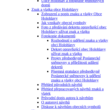
Ulice Holohlav a fotografie jednotlivých
domů
Znak a vlajka obce Holohlavy
Zobrazení a popis znaku a vlajky Obce
Holohlavy
Jak vznikaly obecní symboly
Foto z předávání dekretu opravňující obec
Holohlavy užívat znak a vlajku
Fotokopie dokumentů
Rozhodnutí o udělení znaku a vlajky
obci Holohlavy
Dekret opravňující obec Holohlavy
užívat znak a vlajku
Projev předsedkyně Poslanecké
sněmovny u příležitosti udílení
dekretů
Písemná gratulace předsedkyně
Poslanecké sněmovny k udělení
znaku a vlajky obci Holohlavy
Přehled původních návrhů
Přehled přepracovaných návrhů znaků a
vlajek
Průvodní dopis autora k návrhům
O autorovi návrhů
Diskuse k návrhům obecních symbolů