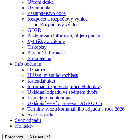
Úřední deska
Územní plán
Zastupitelstvo obce
Rozpočet a rozpočtový výhled
Rozpočtový výhled
GDPR
Poskytování informací, příjem podání
Vyhlášky a zákony
Tiskopisy
Povinné informace
E-podatelna
Info občanům
Oznámení
Hlášení místního rozhlasu
Kalendář akcí
Informační zpravodaj obce Holohlavy
Ukládání odpadu ve sběrném dvoře
Kontejner na bioodpad
Ukládání větví z prořezu - AGRO CS
Termíny svozů komunálního odpadu v roce 2026
Svoz odpadu
Svoz odpadu
Kontakty
Předchozí
Následující