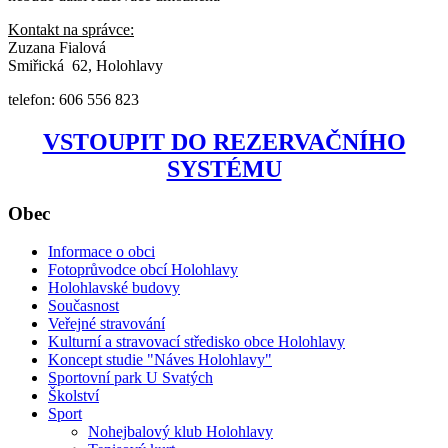
Kontakt na správce:
Zuzana Fialová
Smiřická 62, Holohlavy
telefon: 606 556 823
VSTOUPIT DO REZERVAČNÍHO
SYSTÉMU
Obec
Informace o obci
Fotoprůvodce obcí Holohlavy
Holohlavské budovy
Současnost
Veřejné stravování
Kulturní a stravovací středisko obce Holohlavy
Koncept studie "Náves Holohlavy"
Sportovní park U Svatých
Školství
Sport
Nohejbalový klub Holohlavy