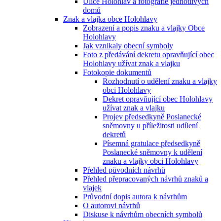
Ulice Holohlav a fotografie jednotlivých
domů
Znak a vlajka obce Holohlavy
Zobrazení a popis znaku a vlajky Obce
Holohlavy
Jak vznikaly obecní symboly
Foto z předávání dekretu opravňující obec
Holohlavy užívat znak a vlajku
Fotokopie dokumentů
Rozhodnutí o udělení znaku a vlajky
obci Holohlavy
Dekret opravňující obec Holohlavy
užívat znak a vlajku
Projev předsedkyně Poslanecké
sněmovny u příležitosti udílení
dekretů
Písemná gratulace předsedkyně
Poslanecké sněmovny k udělení
znaku a vlajky obci Holohlavy
Přehled původních návrhů
Přehled přepracovaných návrhů znaků a
vlajek
Průvodní dopis autora k návrhům
O autorovi návrhů
Diskuse k návrhům obecních symbolů