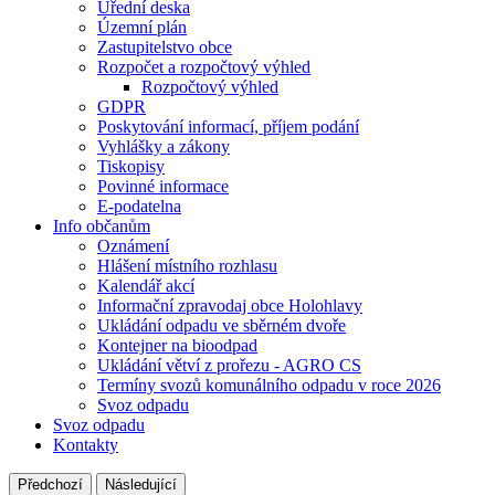
Úřední deska
Územní plán
Zastupitelstvo obce
Rozpočet a rozpočtový výhled
Rozpočtový výhled
GDPR
Poskytování informací, příjem podání
Vyhlášky a zákony
Tiskopisy
Povinné informace
E-podatelna
Info občanům
Oznámení
Hlášení místního rozhlasu
Kalendář akcí
Informační zpravodaj obce Holohlavy
Ukládání odpadu ve sběrném dvoře
Kontejner na bioodpad
Ukládání větví z prořezu - AGRO CS
Termíny svozů komunálního odpadu v roce 2026
Svoz odpadu
Svoz odpadu
Kontakty
Předchozí
Následující