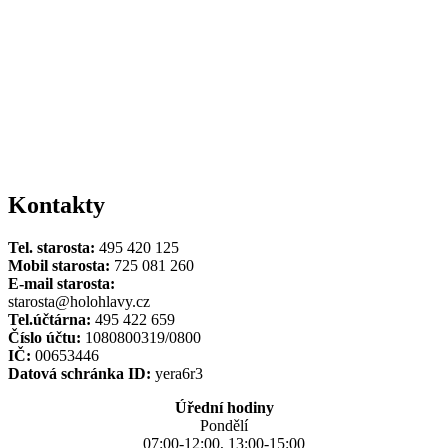
Kontakty
Tel. starosta:
495 420 125
Mobil starosta:
725 081 260
E-mail starosta:
starosta@holohlavy.cz
Tel.účtárna:
495 422 659
Číslo účtu:
1080800319/0800
IČ:
00653446
Datová schránka ID:
yera6r3
Úřední hodiny
Pondělí
07:00-12:00, 13:00-15:00