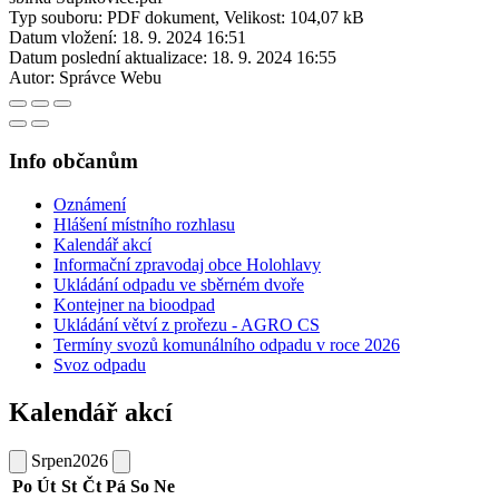
Typ souboru: PDF dokument, Velikost: 104,07 kB
Datum vložení:
18. 9. 2024 16:51
Datum poslední aktualizace:
18. 9. 2024 16:55
Autor:
Správce Webu
Info občanům
Oznámení
Hlášení místního rozhlasu
Kalendář akcí
Informační zpravodaj obce Holohlavy
Ukládání odpadu ve sběrném dvoře
Kontejner na bioodpad
Ukládání větví z prořezu - AGRO CS
Termíny svozů komunálního odpadu v roce 2026
Svoz odpadu
Kalendář akcí
Srpen
2026
Po
Út
St
Čt
Pá
So
Ne