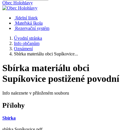
Obec
Holohlavy
Jídelní lístek
Mateřská škola
Rezervační systém
Úvodní stránka
Info občanům
Oznámení
Sbírka materiálu obci Supíkovice...
Sbírka materiálu obci
Supíkovice postižené povodní
Info naleznete v přiloženém souboru
Přílohy
Sbírka
sbírka Supíkovice.pdf