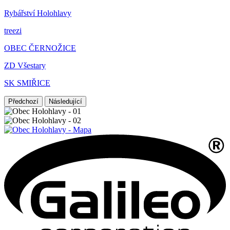
Rybářství Holohlavy
treezi
OBEC ČERNOŽICE
ZD Všestary
SK SMIŘICE
Předchozí
Následující