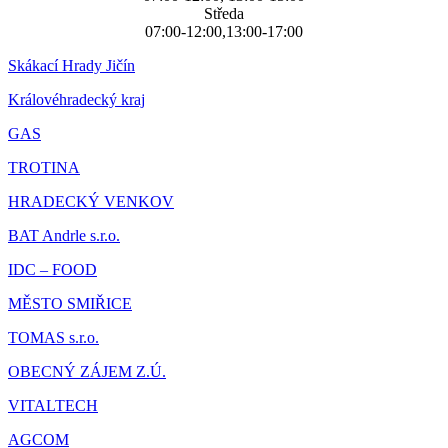
Středa
07:00-12:00,13:00-17:00
Skákací Hrady Jičín
Královéhradecký kraj
GAS
TROTINA
HRADECKÝ VENKOV
BAT Andrle s.r.o.
IDC – FOOD
MĚSTO SMIŘICE
TOMAS s.r.o.
OBECNÝ ZÁJEM Z.Ú.
VITALTECH
AGCOM