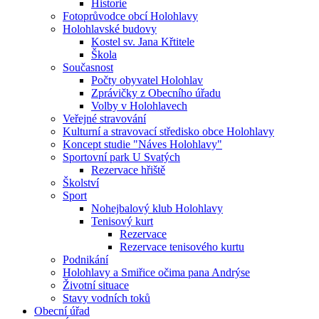
Historie
Fotoprůvodce obcí Holohlavy
Holohlavské budovy
Kostel sv. Jana Křtitele
Škola
Současnost
Počty obyvatel Holohlav
Zprávičky z Obecního úřadu
Volby v Holohlavech
Veřejné stravování
Kulturní a stravovací středisko obce Holohlavy
Koncept studie "Náves Holohlavy"
Sportovní park U Svatých
Rezervace hřiště
Školství
Sport
Nohejbalový klub Holohlavy
Tenisový kurt
Rezervace
Rezervace tenisového kurtu
Podnikání
Holohlavy a Smiřice očima pana Andrýse
Životní situace
Stavy vodních toků
Obecní úřad