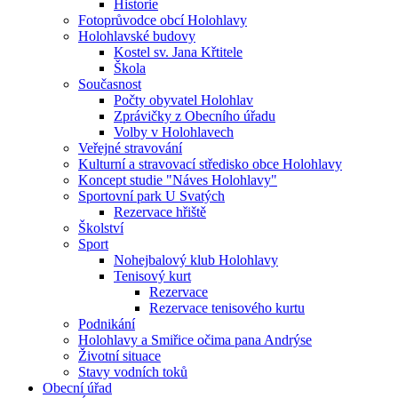
Historie
Fotoprůvodce obcí Holohlavy
Holohlavské budovy
Kostel sv. Jana Křtitele
Škola
Současnost
Počty obyvatel Holohlav
Zprávičky z Obecního úřadu
Volby v Holohlavech
Veřejné stravování
Kulturní a stravovací středisko obce Holohlavy
Koncept studie "Náves Holohlavy"
Sportovní park U Svatých
Rezervace hřiště
Školství
Sport
Nohejbalový klub Holohlavy
Tenisový kurt
Rezervace
Rezervace tenisového kurtu
Podnikání
Holohlavy a Smiřice očima pana Andrýse
Životní situace
Stavy vodních toků
Obecní úřad