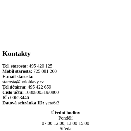
Kontakty
Tel. starosta:
495 420 125
Mobil starosta:
725 081 260
E-mail starosta:
starosta@holohlavy.cz
Tel.účtárna:
495 422 659
Číslo účtu:
1080800319/0800
IČ:
00653446
Datová schránka ID:
yera6r3
Úřední hodiny
Pondělí
07:00-12:00, 13:00-15:00
Středa