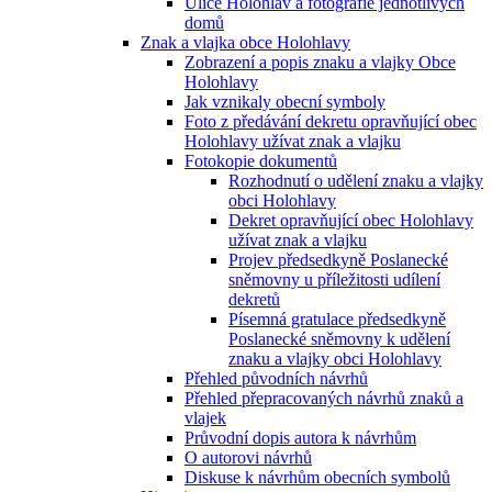
Ulice Holohlav a fotografie jednotlivých
domů
Znak a vlajka obce Holohlavy
Zobrazení a popis znaku a vlajky Obce
Holohlavy
Jak vznikaly obecní symboly
Foto z předávání dekretu opravňující obec
Holohlavy užívat znak a vlajku
Fotokopie dokumentů
Rozhodnutí o udělení znaku a vlajky
obci Holohlavy
Dekret opravňující obec Holohlavy
užívat znak a vlajku
Projev předsedkyně Poslanecké
sněmovny u příležitosti udílení
dekretů
Písemná gratulace předsedkyně
Poslanecké sněmovny k udělení
znaku a vlajky obci Holohlavy
Přehled původních návrhů
Přehled přepracovaných návrhů znaků a
vlajek
Průvodní dopis autora k návrhům
O autorovi návrhů
Diskuse k návrhům obecních symbolů