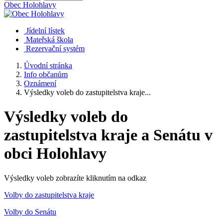
Obec
Holohlavy
Jídelní lístek
Mateřská škola
Rezervační systém
Úvodní stránka
Info občanům
Oznámení
Výsledky voleb do zastupitelstva kraje...
Výsledky voleb do
zastupitelstva kraje a Senátu v
obci Holohlavy
Výsledky voleb zobrazíte kliknutím na odkaz
Volby do zastupitelstva kraje
Volby do Senátu