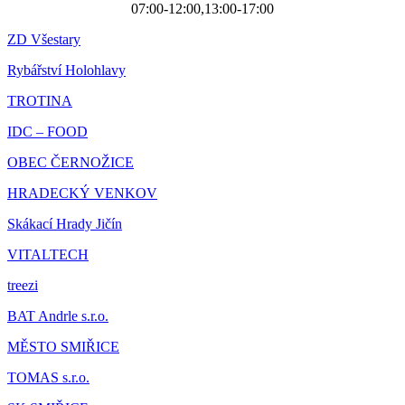
07:00-12:00,13:00-17:00
ZD Všestary
Rybářství Holohlavy
TROTINA
IDC – FOOD
OBEC ČERNOŽICE
HRADECKÝ VENKOV
Skákací Hrady Jičín
VITALTECH
treezi
BAT Andrle s.r.o.
MĚSTO SMIŘICE
TOMAS s.r.o.