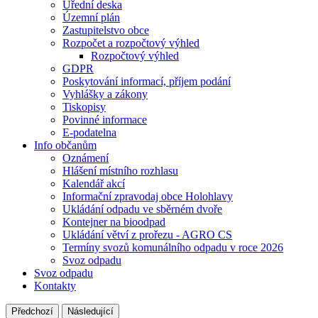
Úřední deska
Územní plán
Zastupitelstvo obce
Rozpočet a rozpočtový výhled
Rozpočtový výhled
GDPR
Poskytování informací, příjem podání
Vyhlášky a zákony
Tiskopisy
Povinné informace
E-podatelna
Info občanům
Oznámení
Hlášení místního rozhlasu
Kalendář akcí
Informační zpravodaj obce Holohlavy
Ukládání odpadu ve sběrném dvoře
Kontejner na bioodpad
Ukládání větví z prořezu - AGRO CS
Termíny svozů komunálního odpadu v roce 2026
Svoz odpadu
Svoz odpadu
Kontakty
Předchozí
Následující