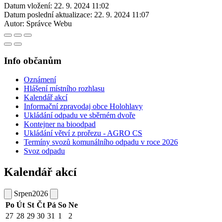
Datum vložení:
22. 9. 2024 11:02
Datum poslední aktualizace:
22. 9. 2024 11:07
Autor:
Správce Webu
Info občanům
Oznámení
Hlášení místního rozhlasu
Kalendář akcí
Informační zpravodaj obce Holohlavy
Ukládání odpadu ve sběrném dvoře
Kontejner na bioodpad
Ukládání větví z prořezu - AGRO CS
Termíny svozů komunálního odpadu v roce 2026
Svoz odpadu
Kalendář akcí
Srpen
2026
Po
Út
St
Čt
Pá
So
Ne
27
28
29
30
31
1
2